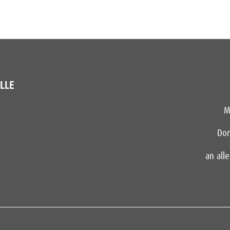
LLE
M
Don
an all