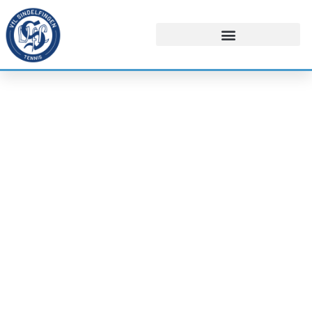
WILLKOMMEN BEI DER
TENNISABTEILUNG DES VFL
SINDELFINGEN E.V.